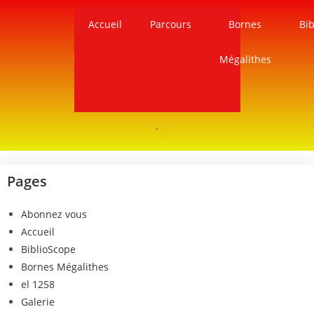
Accueil
Parcours
Bornes
Bib
Mégalithes
Pages
Abonnez vous
Accueil
BiblioScope
Bornes Mégalithes
el 1258
Galerie