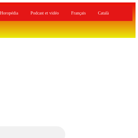
Horopédia
Podcast et vidéo
Français
Català