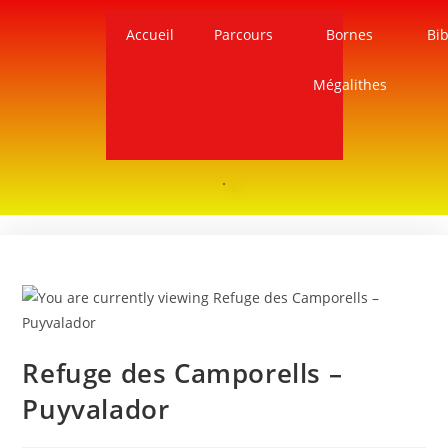
Accueil
Parcours
Bornes
Bib
Mégalithes
Refuge des Camporells –
Puyvalador