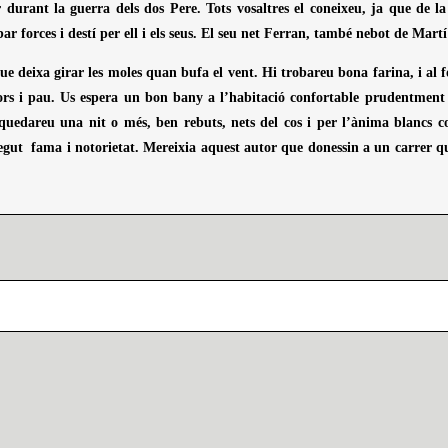
 durant la guerra dels dos Pere. Tots vosaltres el coneixeu, ja que de la
r forces i destí per ell i els seus. El seu net Ferran, també nebot de Mar
que deixa girar les moles quan bufa el vent. Hi trobareu bona farina, i al 
rs i pau. Us espera un bon bany a l’habitació confortable prudentment r
 quedareu una nit o més, ben rebuts, nets del cos i per l’ànima blancs 
egut fama i notorietat. Mereixia aquest autor que donessin a un carrer q