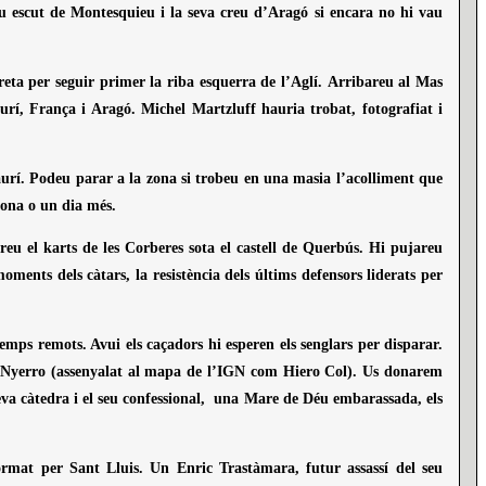
eu escut de Montesquieu i la seva creu d’Aragó si encara no hi vau
dreta per seguir primer la riba esquerra de l’Aglí. Arribareu al Mas
urí, França i Aragó. Michel Martzluff hauria trobat, fotografiat i
Maurí. Podeu parar a la zona si trobeu en una masia l’acolliment que
stona o un dia més.
reu el karts de les Corberes sota el castell de Querbús. Hi pujareu
ments dels càtars, la resistència dels últims defensors liderats per
mps remots. Avui els caçadors hi esperen els senglars per disparar.
 del Nyerro (assenyalat al mapa de l’IGN com Hiero Col). Us donarem
va càtedra i el seu confessional, una Mare de Déu embarassada, els
format per Sant Lluis. Un Enric Trastàmara, futur assassí del seu