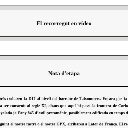
El recorregut en vídeo
Nota d'etapa
rés trobareu la D17 al nivell del barranc de Taixonneres. Encara per la
 ser construït al segle XI, abans que aquí hi passi la frontera de Corbe
nyalada ja l’any 845 d’estil preromànic, possiblement edificada en temps d
uint el nostre rastre o el nostre GPX, arribareu a Lator de França. El reco