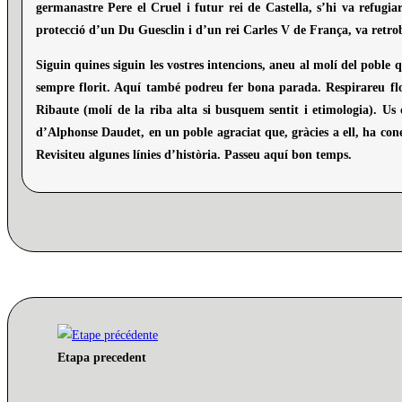
germanastre Pere el Cruel i futur rei de Castella, s’hi va refugiar
protecció d’un Du Guesclin i d’un rei Carles V de França, va retroba
Siguin quines siguin les vostres intencions, aneu al molí del poble 
sempre florit. Aquí també podreu fer bona parada. Respirareu flo
Ribaute (molí de la riba alta si busquem sentit i etimologia). Us
d’Alphonse Daudet, en un poble agraciat que, gràcies a ell, ha con
Revisiteu algunes línies d’història. Passeu aquí bon temps.
Etapa precedent