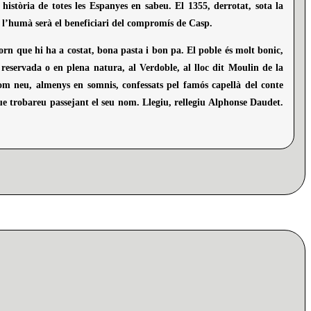
 història de totes les Espanyes en sabeu. El 1355, derrotat, sota la
tí l’humà serà el beneficiari del compromís de Casp.
forn que hi ha a costat, bona pasta i bon pa. El poble és molt bonic,
eservada o en plena natura, al Verdoble, al lloc dit Moulin de la
com neu, almenys en somnis, confessats pel famós capellà del conte
ue trobareu passejant el seu nom. Llegiu, rellegiu Alphonse Daudet.