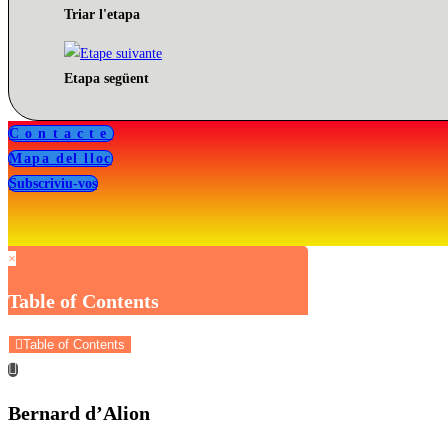
Triar l'etapa
Etapa següent
Contacte
Mapa del lloc
Subscriviu-vos
×
Table of Contents
Table of Contents
Bernard d’Alion