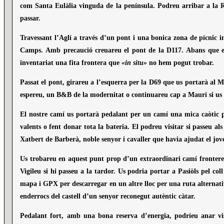
com Santa Eulàlia vinguda de la península. Podreu arribar a la Ro
passar.
Travessant l’Aglí a través d’un pont i una bonica zona de pícnic in
Camps. Amb precaució creuareu el pont de la D117. Abans que exist
inventariat una fita frontera que
«in situ»
no hem pogut trobar.
Passat el pont, girareu a l’esquerra per la D69 que us portarà al M
espereu, un B&B de la modernitat o continuareu cap a Maurí si us fa
El nostre camí us portarà pedalant per un camí una mica caòtic per
valents o fent donar tota la bateria. El podreu visitar si passeu a
Xatbert de Barberà, noble senyor i cavaller que havia ajudat el jov
Us trobareu en aquest punt prop d’un extraordinari camí fronterer 
Vigileu si hi passeu a la tardor. Us podria portar a Pasiòls pel c
mapa i GPX per descarregar en un altre lloc per una ruta alternat
enderrocs del castell d’un senyor reconegut autèntic càtar.
Pedalant fort, amb una bona reserva d’energia, podríeu anar visi