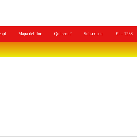
copi
Mapa del lloc
Qui sem ?
Subscriu-te
El – 1258