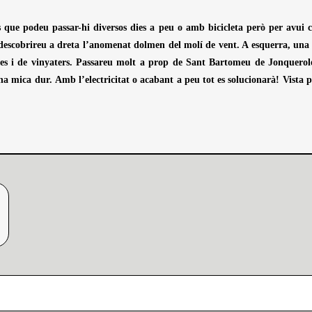
s que podeu passar-hi diversos dies a peu o amb bicicleta però per avui c
escobrireu a dreta l’anomenat dolmen del molí de vent. A esquerra, una mi
s i de vinyaters. Passareu molt a prop de Sant Bartomeu de Jonqueroles,
 mica dur. Amb l’electricitat o acabant a peu tot es solucionarà! Vista p