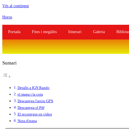
Vés al contingut
Horos
Portada
Fites i megàlits
Itinerari
Galeria
Biblios
Sumari
Detalls a IGN Rando
el mapa i la cota
Descarrega l'arxiu GPX
Descarrega el Pdf
El recorregut en vídeo
Nota d'etapa