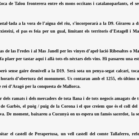
ca de Talou fronterera entre els mons occitans i catalanoparlants, el s
stal·lada a la vora de l’aigua del riu, s’incorporarà a la D9. Girareu a 
eixi, el pas es feia per un gual, limitant els territoris d’Estagell i Ma
as de las Fredes i al Mas Janell per les vinyes d’apel·lació Ribesaltes o 
 plaer per tastar aquí i allà tots els nèctars dels vins. Hi passareu una e
ò sense gaire desnivell a la D19. Serà sota un penya-segat calcari, toca
ls horaris d’obertura del monument. Us contaran amb el 1255, els últims mo
e rei d’Aragó per la conquesta de Mallorca.
dels ramats i dels mercaders de tota llana i de tots negocis amagats de te
oll de Garbès, el puèg / puig de la Corona i el que creiem que és el coll
iva. De moment, baixareu a Cucunyà on us espera un famós sacerdot, la se
tar el castell de Perapertusa, un vell castell del comte Tallaferro, re