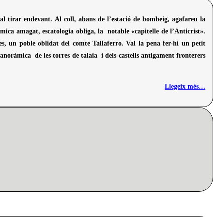
al tirar endevant. Al coll, abans de l’estació de bombeig, agafareu la
ca amagat, escatologia obliga, la notable «capitelle de l’Anticrist».
 un poble oblidat del comte Tallaferro. Val la pena fer-hi un petit
anoràmica de les torres de talaia i dels castells antigament fronterers
Llegeix més
…