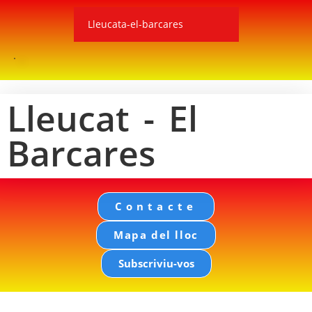
Lleucata-el-barcares
Lleucat - El
Barcares
Contacte
Mapa del lloc
Subscriviu-vos