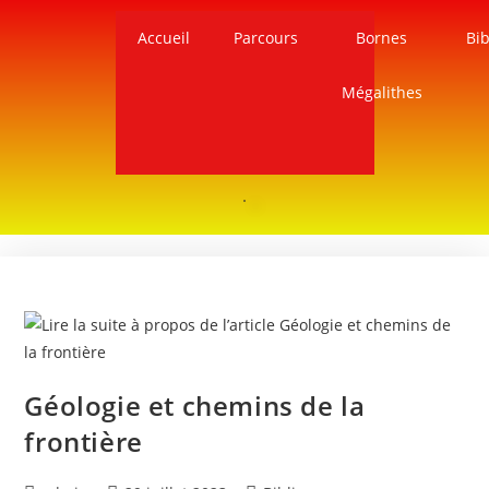
Accueil
Parcours
Bornes
Bib
Mégalithes
Géologie et chemins de la
frontière