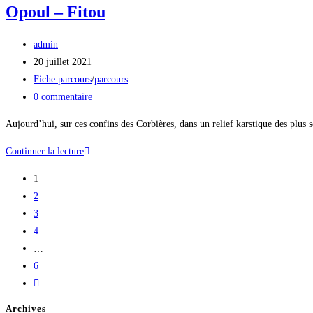
Opoul – Fitou
admin
20 juillet 2021
Fiche parcours
/
parcours
0 commentaire
Aujourd’hui, sur ces confins des Corbières, dans un relief karstique des plus
Continuer la lecture
1
2
3
4
…
6
Archives