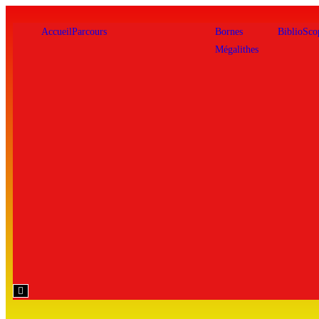
Accueil
Parcours
Bornes
BiblioSco
Mégalithes
Hamburger
Toggle
Menu