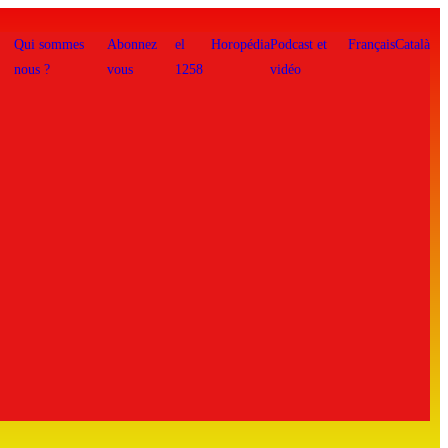
Qui sommes
Abonnez
el
Horopédia
Podcast et
Français
Català
nous ?
vous
1258
vidéo