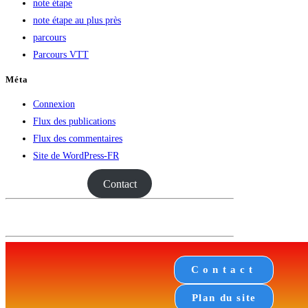
note étape
note étape au plus près
parcours
Parcours VTT
Méta
Connexion
Flux des publications
Flux des commentaires
Site de WordPress-FR
Contact
Contact
Plan du site