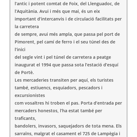
l’antic i potent comtat de Foix, del Llenguadoc, de
l’Aquitània. Avui i més que mai, és un eix
important d’intercanvis i de circulació facilitats per
la carretera
de sempre, avui més ampla, que passa pel port de
Pimorent, pel camí de ferro i el seu túnel des de
l’inici
del segle vint i pel túnel de carretera a peatge
inaugurat el 1994 que passa sota l’estació d’esquí
de Portè.
Les mercaderies transiten per aquí, els turistes
també, estiuencs, esquiadors, pescadors i
excursionistes
com vosaltres hi troben el pas. Porta d’entrada per
mercaders honestos, l’ha estat també per
traficants,
bandolers, invasors, saquejadors de tota mena. Els
sarraïns, malgrat el casament el 725 de Lampègia i