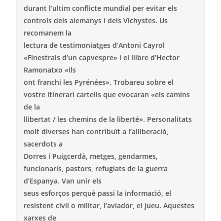
durant l’ultim conflicte mundial per evitar els
controls dels alemanys i dels Vichystes. Us
recomanem la
lectura de testimoniatges d’Antoni Cayrol
«Finestrals d’un capvespre» i el llibre d’Hector
Ramonatxo «Ils
ont franchi les Pyrénées». Trobareu sobre el
vostre itinerari cartells que evocaran «els camins
de la
llibertat / les chemins de la liberté». Personalitats
molt diverses han contribuït a l’alliberació,
sacerdots a
Dorres i Puigcerdà, metges, gendarmes,
funcionaris, pastors, refugiats de la guerra
d’Espanya. Van unir els
seus esforços perquè passi la informació, el
resistent civil o militar, l’aviador, el jueu. Aquestes
xarxes de