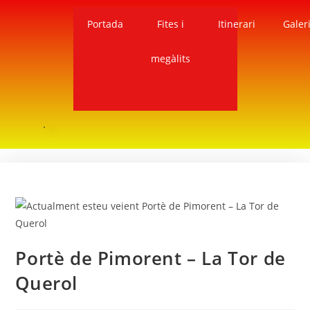
Portada
Fites i
Itinerari
Galer
megàlits
Portè de Pimorent – La Tor de
Querol