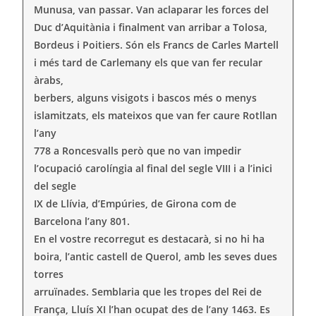
Munusa, van passar. Van aclaparar les forces del
Duc d’Aquitània i finalment van arribar a Tolosa,
Bordeus i Poitiers. Són els Francs de Carles Martell
i més tard de Carlemany els que van fer recular
àrabs,
berbers, alguns visigots i bascos més o menys
islamitzats, els mateixos que van fer caure Rotllan
l’any
778 a Roncesvalls però que no van impedir
l’ocupació carolíngia al final del segle VIII i a l’inici
del segle
IX de Llívia, d’Empúries, de Girona com de
Barcelona l’any 801.
En el vostre recorregut es destacarà, si no hi ha
boira, l’antic castell de Querol, amb les seves dues
torres
arruïnades. Semblaria que les tropes del Rei de
França, Lluís XI l’han ocupat des de l’any 1463. Es