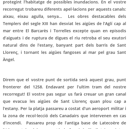
protegint l’habitatge de possibles inundacions. En el vostre
recorregut trobareu diferents apel·lacions per aquests canals:
aixau, eixau agulla, senya… Les obres destacables dels
Templers del segle XIII han desviat les aigües de l’Aglí cap al
mar entre El Barcarès i Torrelles excepte quan en episodis
d’aiguats i de ruptura de digues el riu retroba el seu exutori
natural dins de l’estany, banyant part dels barris de Sant
Llorenç, i tornant les aigües fangoses al mar pel grau Sant
Àngel.
Direm que el vostre punt de sortida serà aquest grau, punt
fronterer del 1258. Endavant per l’ultim tram del nostre
recorregut! El vostre pas segur us farà creuar un gran canal
que evacua les aigües de Sant Llorenç quan plou cap a
l’estany. Per la platja passareu a costat d’un aeroport militar i
la zona de recol·lecció dels Canadairs que intervenen en cas
d’incendi. Passareu prop de l’antiga base de Latecoère de