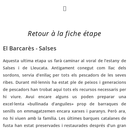
Retour à la fiche étape
El Barcarès - Salses
Aquesta ultima etapa us farà caminar al voral de l’estany de
Salses i de Lleucata. Antigament conegut com llac dels
sordons, servia d’enllaç per tots els pescadors de les seves
ribes. Durant mil·lennis ha estat ple de peixos i generacions
de pescadors han trobat aquí tots els recursos necessaris per
hi viure. Avui encare alguns us poden preparar una
excel·lenta «bullinada d’anguiles» prop de barraques de
senills on emmagatzemen encara xarxes i paranys. Però ara,
no hi viuen amb la família. Les últimes barques catalanes de
fusta han estat preservades i restaurades després d’un gran