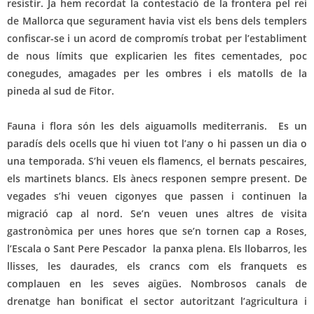
resistir. Ja hem recordat la contestació de la frontera pel rei
de Mallorca que segurament havia vist els bens dels templers
confiscar-se i un acord de compromís trobat per l’establiment
de nous límits que explicarien les fites cementades, poc
conegudes, amagades per les ombres i els matolls de la
pineda al sud de Fitor.
Fauna i flora són les dels aiguamolls mediterranis. Es un
paradís dels ocells que hi viuen tot l’any o hi passen un dia o
una temporada. S’hi veuen els flamencs, el bernats pescaires,
els martinets blancs. Els ànecs responen sempre present. De
vegades s’hi veuen cigonyes que passen i continuen la
migració cap al nord. Se’n veuen unes altres de visita
gastronòmica per unes hores que se’n tornen cap a Roses,
l’Escala o Sant Pere Pescador la panxa plena. Els llobarros, les
llisses, les daurades, els crancs com els franquets es
complauen en les seves aigües. Nombrosos canals de
drenatge han bonificat el sector autoritzant l’agricultura i