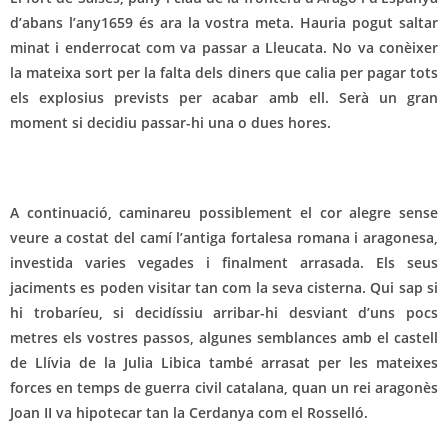
d’abans l’any1659 és ara la vostra meta. Hauria pogut saltar
minat i enderrocat com va passar a Lleucata. No va conèixer
la mateixa sort per la falta dels diners que calia per pagar tots
els explosius prevists per acabar amb ell. Serà un gran
moment si decidiu passar-hi una o dues hores.
A continuació, caminareu possiblement el cor alegre sense
veure a costat del camí l’antiga fortalesa romana i aragonesa,
investida varies vegades i finalment arrasada. Els seus
jaciments es poden visitar tan com la seva cisterna. Qui sap si
hi trobaríeu, si decidíssiu arribar-hi desviant d’uns pocs
metres els vostres passos, algunes semblances amb el castell
de Llívia de la Julia Libica també arrasat per les mateixes
forces en temps de guerra civil catalana, quan un rei aragonès
Joan II va hipotecar tan la Cerdanya com el Rosselló.