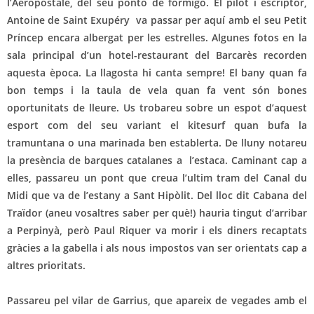
l’Aéropostale, del seu pontó de formigó. El pilot i escriptor,
Antoine de Saint Exupéry va passar per aquí amb el seu Petit
Príncep encara albergat per les estrelles. Algunes fotos en la
sala principal d’un hotel-restaurant del Barcarès recorden
aquesta època. La llagosta hi canta sempre! El bany quan fa
bon temps i la taula de vela quan fa vent són bones
oportunitats de lleure. Us trobareu sobre un espot d’aquest
esport com del seu variant el kitesurf quan bufa la
tramuntana o una marinada ben establerta. De lluny notareu
la presència de barques catalanes a l’estaca. Caminant cap a
elles, passareu un pont que creua l’ultim tram del Canal du
Midi que va de l’estany a Sant Hipòlit. Del lloc dit Cabana del
Traïdor (aneu vosaltres saber per què!) hauria tingut d’arribar
a Perpinyà, però Paul Riquer va morir i els diners recaptats
gràcies a la gabella i als nous impostos van ser orientats cap a
altres prioritats.
Passareu pel vilar de Garrius, que apareix de vegades amb el