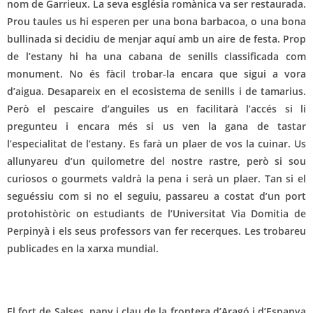
nom de Garrieux. La seva església romànica va ser restaurada.
Prou taules us hi esperen per una bona barbacoa, o una bona
bullinada si decidiu de menjar aquí amb un aire de festa. Prop
de l’estany hi ha una cabana de senills classificada com
monument. No és fàcil trobar-la encara que sigui a vora
d’aigua. Desapareix en el ecosistema de senills i de tamarius.
Però el pescaire d’anguiles us en facilitarà l’accés si li
pregunteu i encara més si us ven la gana de tastar
l’especialitat de l’estany. Es farà un plaer de vos la cuinar. Us
allunyareu d’un quilometre del nostre rastre, però si sou
curiosos o gourmets valdrà la pena i serà un plaer. Tan si el
seguéssiu com si no el seguiu, passareu a costat d’un port
protohistòric on estudiants de l’Universitat Via Domitia de
Perpinyà i els seus professors van fer recerques. Les trobareu
publicades en la xarxa mundial.
El fort de Salses, pany i clau de la frontera d’Aragó i d’Espanya