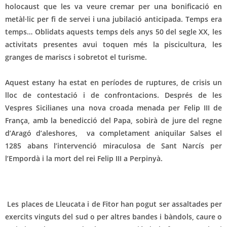
holocaust que les va veure cremar per una bonificació en
metàl·lic per fi de servei i una jubilació anticipada. Temps era
temps… Oblidats aquests temps dels anys 50 del segle XX, les
activitats presentes avui toquen més la piscicultura, les
granges de mariscs i sobretot el turisme.
Aquest estany ha estat en períodes de ruptures, de crisis un
lloc de contestació i de confrontacions. Després de les
Vespres Sicilianes una nova croada menada per Felip III de
França, amb la benedicció del Papa, sobirà de jure del regne
d’Aragó d’aleshores, va completament aniquilar Salses el
1285 abans l’intervenció miraculosa de Sant Narcís per
l’Empordà i la mort del rei Felip III a Perpinyà.
Les places de Lleucata i de Fitor han pogut ser assaltades per
exercits vinguts del sud o per altres bandes i bàndols, caure o