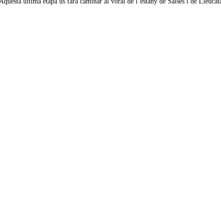
 Aquesta ultima etapa us farà caminar al voral de l’estany de Salses i de Lleu