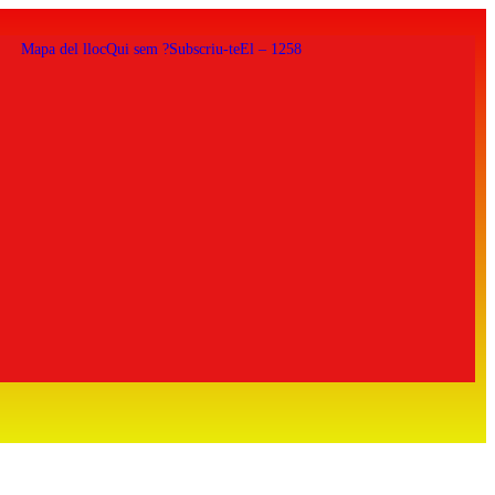
Mapa del lloc
Qui sem ?
Subscriu-te
El – 1258