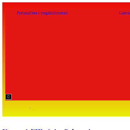
Portada
Fites i megàlits
Itinerari
Galeri
Hamburger
Toggle
Menu