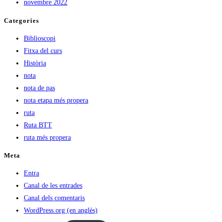
novembre 2022
Categories
Biblioscopi
Fitxa del curs
Història
nota
nota de pas
nota etapa més propera
ruta
Ruta BTT
ruta més propera
Meta
Entra
Canal de les entrades
Canal dels comentaris
WordPress.org (en anglès)