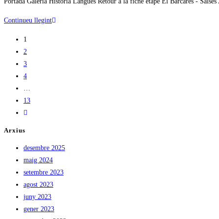
Portada Galeria Història Langues Retour à la fiche étape El Barcarès - Salses
Continueu llegint
1
2
3
4
…
13
Arxius
desembre 2025
maig 2024
setembre 2023
agost 2023
juny 2023
gener 2023