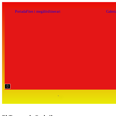
Portada
Fites i megàlits
Itinerari
Galeri
Hamburger
Toggle
Menu