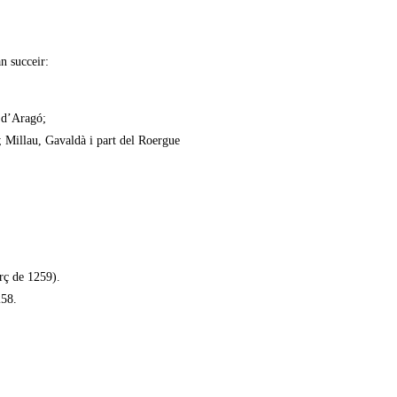
an succeir:
I d’Aragó;
; Millau, Gavaldà i part del Roergue
arç de 1259).
258.