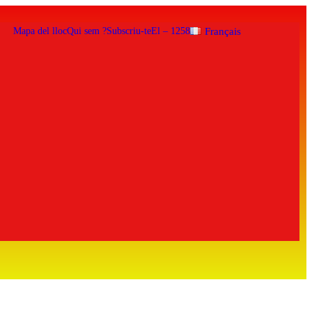
Mapa del lloc
Qui sem ?
Subscriu-te
El – 1258
Français