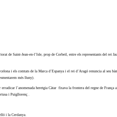
iorat de Saint-Jean-en-l’Isle, prop de Corbeil, entre els representants del rei J
arcelona i els comtats de la Marca d’Espanya i el rei d’Aragó renuncia al seu bàn
 esmentarem més lluny).
 erradicar l’anomenada heretgia Càtar fixava la frontera del regne de França al
rtusa i Puigllorenç .
elló i la Cerdanya.