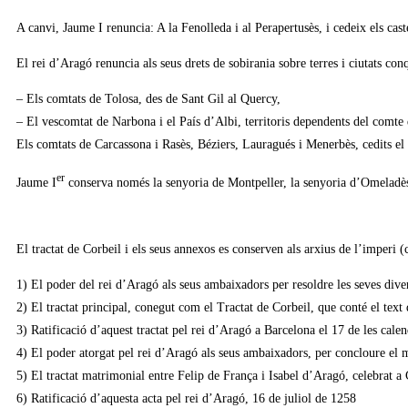
A canvi, Jaume I renuncia: A la Fenolleda i al Perapertusès, i cedeix els cas
El rei d’Aragó renuncia als seus drets de sobirania sobre terres i ciutats conq
– Els comtats de Tolosa, des de Sant Gil al Quercy,
– El vescomtat de Narbona i el País d’Albi, territoris dependents del comt
Els comtats de Carcassona i Rasès, Béziers, Lauragués i Menerbès, cedits el
er
Jaume I
conserva només la senyoria de Montpeller, la senyoria d’Omeladès 
El tractat de Corbeil i els seus annexos es conserven als arxius de l’imperi
1) El poder del rei d’Aragó als seus ambaixadors per resoldre les seves div
2) El tractat principal, conegut com el Tractat de Corbeil, que conté el text
3) Ratificació d’aquest tractat pel rei d’Aragó a Barcelona el 17 de les cale
4) El poder atorgat pel rei d’Aragó als seus ambaixadors, per concloure el m
5) El tractat matrimonial entre Felip de França i Isabel d’Aragó, celebrat a 
6) Ratificació d’aquesta acta pel rei d’Aragó, 16 de juliol de 1258