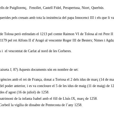
tells de Puigllorenç, Fenollet, Castell Fidel, Perapertusa, Niort, Querbús.
uerides pels creuats amb tota la insistència del papa Innocenci III i els que li v
e de Tolosa però enfeudats el 1213 pel comte Raimon VI de Tolosa al rei Pere I
 1179 pel rei Alfons II d’Aragó al vescomte Roger III de Besiers; Nimes i Agda
i el vescomtat de Carlat al nord de les Corberes.
 (caixeta J, 87) Aquests documents són en nombre de set:
ergències amb el rei de França, donat a Tortosa el 2 dels idus de març (14 de m
 del poder anterior, i es va concloure el 5 de les idus de maig (11 de maig) de 1
ndes d’agost (16 de juliol) de 1258.
atrimoni de la infanta Isabel amb el fill de Lluís IX, març de 1258.
Corbeil la vigília de dissabte de Pentecosta de l’any 1258.