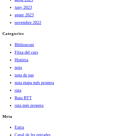
juny 2023
gener 2023
novembre 2022
Categories
Biblioscopi
Fitxa del curs
Història
nota
nota de pas
nota etapa més propera
ruta
Ruta BTT
ruta més propera
Meta
Entra
Canal de les entrades