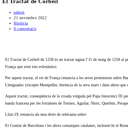
El Tractat de Corbeil
admin
21 novembre 2022
Història
0 comentaris
El Tractat de Corbeil de 1258 és un tractat signat l’11 de maig de 1258 al pr
França que eren tots eclesiàstics.
Per aquest tractat, el rei de França renuncia a les seves pretensions sobre B
Llenguadoc (excepte Montpeller, herència de la seva mare i dues altres que
Aquest tractat, conseqüència de la croada volguda pel Papa Innocenci III per
banda francesa per les fortaleses de Termes, Aguilar, Niort, Querbús, Perape
Lluís IX renuncia als seus drets de sobirania sobre:
El Comtat de Barcelona i les altres comarques catalanes, incloent-hi el Ross